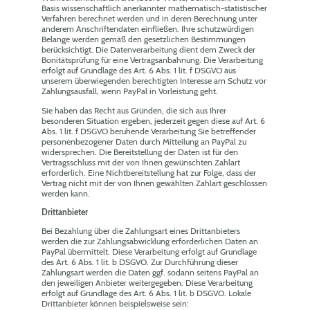
Basis wissenschaftlich anerkannter mathematisch-statistischer
Verfahren berechnet werden und in deren Berechnung unter
anderem Anschriftendaten einfließen. Ihre schutzwürdigen
Belange werden gemäß den gesetzlichen Bestimmungen
berücksichtigt. Die Datenverarbeitung dient dem Zweck der
Bonitätsprüfung für eine Vertragsanbahnung. Die Verarbeitung
erfolgt auf Grundlage des Art. 6 Abs. 1 lit. f DSGVO aus
unserem überwiegenden berechtigten Interesse am Schutz vor
Zahlungsausfall, wenn PayPal in Vorleistung geht.
Sie haben das Recht aus Gründen, die sich aus Ihrer
besonderen Situation ergeben, jederzeit gegen diese auf Art. 6
Abs. 1 lit. f DSGVO beruhende Verarbeitung Sie betreffender
personenbezogener Daten durch Mitteilung an PayPal zu
widersprechen. Die Bereitstellung der Daten ist für den
Vertragsschluss mit der von Ihnen gewünschten Zahlart
erforderlich. Eine Nichtbereitstellung hat zur Folge, dass der
Vertrag nicht mit der von Ihnen gewählten Zahlart geschlossen
werden kann.
Drittanbieter
Bei Bezahlung über die Zahlungsart eines Drittanbieters
werden die zur Zahlungsabwicklung erforderlichen Daten an
PayPal übermittelt. Diese Verarbeitung erfolgt auf Grundlage
des Art. 6 Abs. 1 lit. b DSGVO. Zur Durchführung dieser
Zahlungsart werden die Daten ggf. sodann seitens PayPal an
den jeweiligen Anbieter weitergegeben. Diese Verarbeitung
erfolgt auf Grundlage des Art. 6 Abs. 1 lit. b DSGVO. Lokale
Drittanbieter können beispielsweise sein: