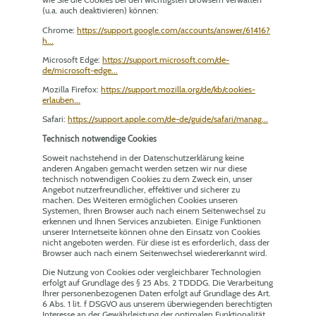
(u.a. auch deaktivieren) können:
Chrome:
https://support.google.com/accounts/answer/61416?
h...
Microsoft Edge:
https://support.microsoft.com/de-
de/microsoft-edge...
Mozilla Firefox:
https://support.mozilla.org/de/kb/cookies-
erlauben...
Safari:
https://support.apple.com/de-de/guide/safari/manag...
Technisch notwendige Cookies
Soweit nachstehend in der Datenschutzerklärung keine
anderen Angaben gemacht werden setzen wir nur diese
technisch notwendigen Cookies zu dem Zweck ein, unser
Angebot nutzerfreundlicher, effektiver und sicherer zu
machen. Des Weiteren ermöglichen Cookies unseren
Systemen, Ihren Browser auch nach einem Seitenwechsel zu
erkennen und Ihnen Services anzubieten. Einige Funktionen
unserer Internetseite können ohne den Einsatz von Cookies
nicht angeboten werden. Für diese ist es erforderlich, dass der
Browser auch nach einem Seitenwechsel wiedererkannt wird.
Die Nutzung von Cookies oder vergleichbarer Technologien
erfolgt auf Grundlage des § 25 Abs. 2 TDDDG. Die Verarbeitung
Ihrer personenbezogenen Daten erfolgt auf Grundlage des Art.
6 Abs. 1 lit. f DSGVO aus unserem überwiegenden berechtigten
Interesse an der Gewährleistung der optimalen Funktionalität