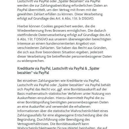
Lastschrift via PayPal oder „Später Bezahlen“ via PayPal
werden die zur Zahlungsabwicklung erforderlichen Daten an
PayPal übermittelt, um den Vertrag mit Ihnen mit der
gewählten Zahlart erfüllen zu können. Diese Verarbeitung
erfolgt auf Grundlage des Art. 6 Abs. 1 lit. b DSGVO.
Hierbei können Cookies gespeichert werden, die die
Wiedererkennung Ihres Browsers ermöglichen. Die dadurch
stattfindende Datenverarbeitung erfolgt auf Grundlage des Art.
6 Abs. 1 lit. f DSGVO aus unserem überwiegenden berechtigten
Interesse an einem kundenorientierten Angebot von
verschiedenen Zahlarten. Sie haben das Recht aus Gründen,
die sich aus Ihrer besonderen Situation ergeben, jederzeit
dieser Verarbeitung Sie betreffender personenbezogener Daten
zu widersprechen.
Kreditkarte via PayPal, Lastschrift via PayPal & „Später
bezahlen“ via PayPal
Bei einzelnen Zahlungsarten wie Kreditkarte via PayPal,
Lastschrift via PayPal oder „Später bezahlen“ via PayPal behält
sich PayPal das Recht vor, ggf. eine Bonitätsauskunft auf der
Basis mathematisch-statistischer Verfahren unter Nutzung von
Auskunfteien einzuholen. Hierzu übermittelt PayPal die zu
einer Bonitätsprüfung benötigten personenbezogenen Daten
an eine Auskunftei und verwendet die erhaltenen
Informationen über die statistische Wahrscheinlichkeit eines
Zahlungsausfalls für eine abgewogene Entscheidung über die
Begründung, Durchführung oder Beendigung des
Vertragsverhältnisses. Die Bonitätsauskunft kann
Wahrscheinlichkeitswerte (Score-Werte) beinhalten, die auf