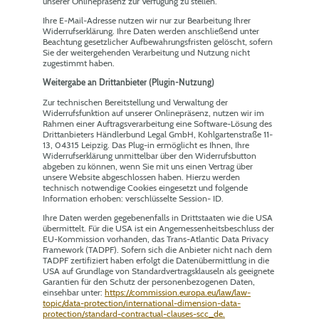
unserer Onlinepräsenz zur Verfügung zu stellen.
Ihre E-Mail-Adresse nutzen wir nur zur Bearbeitung Ihrer
Widerrufserklärung. Ihre Daten werden anschließend unter
Beachtung gesetzlicher Aufbewahrungsfristen gelöscht, sofern
Sie der weitergehenden Verarbeitung und Nutzung nicht
zugestimmt haben.
Weitergabe an Drittanbieter (Plugin-Nutzung)
Zur technischen Bereitstellung und Verwaltung der
Widerrufsfunktion auf unserer Onlinepräsenz, nutzen wir im
Rahmen einer Auftragsverarbeitung eine Software-Lösung des
Drittanbieters Händlerbund Legal GmbH, Kohlgartenstraße 11-
13, 04315 Leipzig. Das Plug-in ermöglicht es Ihnen, Ihre
Widerrufserklärung unmittelbar über den Widerrufsbutton
abgeben zu können, wenn Sie mit uns einen Vertrag über
unsere Website abgeschlossen haben. Hierzu werden
technisch notwendige Cookies eingesetzt und folgende
Information erhoben: verschlüsselte Session- ID.
Ihre Daten werden gegebenenfalls in Drittstaaten wie die USA
übermittelt. Für die USA ist ein Angemessenheitsbeschluss der
EU-Kommission vorhanden, das Trans-Atlantic Data Privacy
Framework (TADPF). Sofern sich die Anbieter nicht nach dem
TADPF zertifiziert haben erfolgt die Datenübermittlung in die
USA auf Grundlage von Standardvertragsklauseln als geeignete
Garantien für den Schutz der personenbezogenen Daten,
einsehbar unter:
https://commission.europa.eu/law/law-
topic/data-protection/international-dimension-data-
protection/standard-contractual-clauses-scc_de.