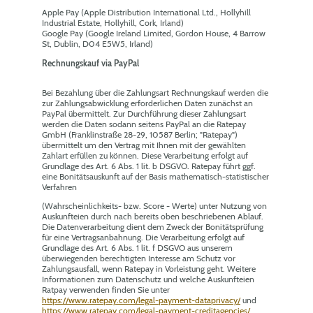
Apple Pay (Apple Distribution International Ltd., Hollyhill
Industrial Estate, Hollyhill, Cork, Irland)
Google Pay (Google Ireland Limited, Gordon House, 4 Barrow
St, Dublin, D04 E5W5, Irland)
Rechnungskauf via PayPal
Bei Bezahlung über die Zahlungsart Rechnungskauf werden die
zur Zahlungsabwicklung erforderlichen Daten zunächst an
PayPal übermittelt. Zur Durchführung dieser Zahlungsart
werden die Daten sodann seitens PayPal an die Ratepay
GmbH (Franklinstraße 28-29, 10587 Berlin; "Ratepay")
übermittelt um den Vertrag mit Ihnen mit der gewählten
Zahlart erfüllen zu können. Diese Verarbeitung erfolgt auf
Grundlage des Art. 6 Abs. 1 lit. b DSGVO. Ratepay führt ggf.
eine Bonitätsauskunft auf der Basis mathematisch-statistischer
Verfahren
(Wahrscheinlichkeits- bzw. Score - Werte) unter Nutzung von
Auskunfteien durch nach bereits oben beschriebenen Ablauf.
Die Datenverarbeitung dient dem Zweck der Bonitätsprüfung
für eine Vertragsanbahnung. Die Verarbeitung erfolgt auf
Grundlage des Art. 6 Abs. 1 lit. f DSGVO aus unserem
überwiegenden berechtigten Interesse am Schutz vor
Zahlungsausfall, wenn Ratepay in Vorleistung geht. Weitere
Informationen zum Datenschutz und welche Auskunfteien
Ratpay verwenden finden Sie unter
https://www.ratepay.com/legal-payment-dataprivacy/
und
https://www.ratepay.com/legal-payment-creditagencies/.