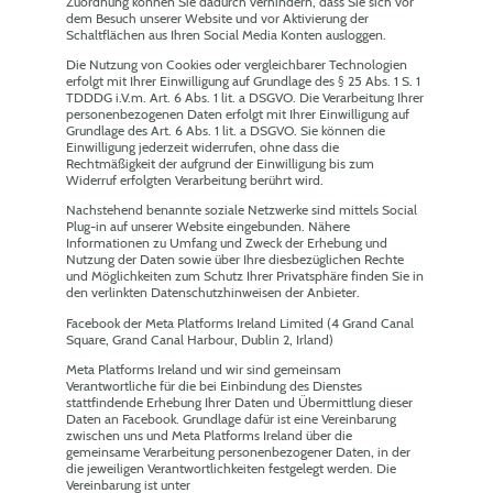
Zuordnung können Sie dadurch verhindern, dass Sie sich vor
dem Besuch unserer Website und vor Aktivierung der
Schaltflächen aus Ihren Social Media Konten ausloggen.
Die Nutzung von Cookies oder vergleichbarer Technologien
erfolgt mit Ihrer Einwilligung auf Grundlage des § 25 Abs. 1 S. 1
TDDDG i.V.m. Art. 6 Abs. 1 lit. a DSGVO. Die Verarbeitung Ihrer
personenbezogenen Daten erfolgt mit Ihrer Einwilligung auf
Grundlage des Art. 6 Abs. 1 lit. a DSGVO. Sie können die
Einwilligung jederzeit widerrufen, ohne dass die
Rechtmäßigkeit der aufgrund der Einwilligung bis zum
Widerruf erfolgten Verarbeitung berührt wird.
Nachstehend benannte soziale Netzwerke sind mittels Social
Plug-in auf unserer Website eingebunden. Nähere
Informationen zu Umfang und Zweck der Erhebung und
Nutzung der Daten sowie über Ihre diesbezüglichen Rechte
und Möglichkeiten zum Schutz Ihrer Privatsphäre finden Sie in
den verlinkten Datenschutzhinweisen der Anbieter.
Facebook der Meta Platforms Ireland Limited (4 Grand Canal
Square, Grand Canal Harbour, Dublin 2, Irland)
Meta Platforms Ireland und wir sind gemeinsam
Verantwortliche für die bei Einbindung des Dienstes
stattfindende Erhebung Ihrer Daten und Übermittlung dieser
Daten an Facebook. Grundlage dafür ist eine Vereinbarung
zwischen uns und Meta Platforms Ireland über die
gemeinsame Verarbeitung personenbezogener Daten, in der
die jeweiligen Verantwortlichkeiten festgelegt werden. Die
Vereinbarung ist unter