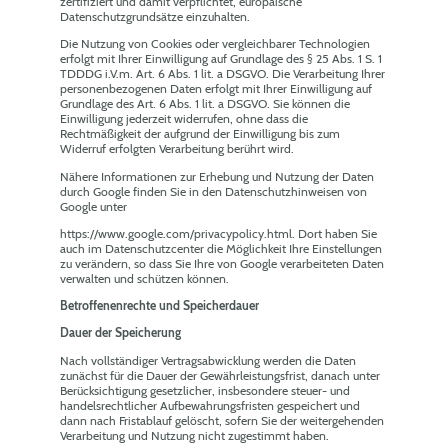
zertifiziert und damit verpflichtet, europäische
Datenschutzgrundsätze einzuhalten.
Die Nutzung von Cookies oder vergleichbarer Technologien
erfolgt mit Ihrer Einwilligung auf Grundlage des § 25 Abs. 1 S. 1
TDDDG i.V.m. Art. 6 Abs. 1 lit. a DSGVO. Die Verarbeitung Ihrer
personenbezogenen Daten erfolgt mit Ihrer Einwilligung auf
Grundlage des Art. 6 Abs. 1 lit. a DSGVO. Sie können die
Einwilligung jederzeit widerrufen, ohne dass die
Rechtmäßigkeit der aufgrund der Einwilligung bis zum
Widerruf erfolgten Verarbeitung berührt wird.
Nähere Informationen zur Erhebung und Nutzung der Daten
durch Google finden Sie in den Datenschutzhinweisen von
Google unter
https://www.google.com/privacypolicy.html. Dort haben Sie
auch im Datenschutzcenter die Möglichkeit Ihre Einstellungen
zu verändern, so dass Sie Ihre von Google verarbeiteten Daten
verwalten und schützen können.
Betroffenenrechte und Speicherdauer
Dauer der Speicherung
Nach vollständiger Vertragsabwicklung werden die Daten
zunächst für die Dauer der Gewährleistungsfrist, danach unter
Berücksichtigung gesetzlicher, insbesondere steuer- und
handelsrechtlicher Aufbewahrungsfristen gespeichert und
dann nach Fristablauf gelöscht, sofern Sie der weitergehenden
Verarbeitung und Nutzung nicht zugestimmt haben.